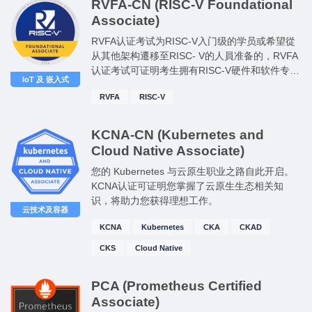
RVFA-CN (RISC-V Foundational
Associate)
RVFA认证考试为RISC-V入门级的学员或希望從
从其他架构遷移至RISC- V的人員准备的，RVFA
认证考试可证明考生拥有RISC-V硬件和软件专业
IoT 及 嵌入式
人员所需的基本入门知识和技能。RVFA证书持
RVFA
RISC-V
有者具備RISC-V汇编语言编写、调试、优化和编
译代码的能力，以及使用工具链(GCC、LLVM)和
理解RISC-V调用约定的能力。
KCNA-CN (Kubernetes and
Cloud Native Associate)
您的 Kubernetes 与云原生职业之路自此开启。
KCNA认证可证明您掌握了云原生生态相关知
识，将助力您获得理想工作。
云技术及容器
KCNA
Kubernetes
CKA
CKAD
CKS
Cloud Native
PCA (Prometheus Certified
Associate)