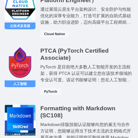
Platform Engineer）
通过展现云原生平台架构设计、安全防护与性能
优化的深厚专业能力，打造可扩展的自助式基础
设施，助力职业进阶，迈向高级平台工程师岗
云技术及容器
位。
Cloud Native
PTCA (PyTorch Certified
Associate)
PyTorch 是目前绝大多数人工智能开发的主流框
架，获得 PTCA 认证可以建立您在该技术领域的
专业认可度。该证书能够证明：您在人工智能、
人工智能
机器学习岗位求职中凸显个人竞争力；证明你具
PyTorch
备在真实人工智能业务流程中落地使用 PyTorch
的能力；让用人单位认可您扎实的 PyTorch 实操
专业水平。
Formatting with Markdown
(SC108)
Markdown排版技能认证能够向您的雇主与合作
方证明，您能够运用当下技术主流的文档格式开
展高效沟通，并能证明您可熟练使用 Markdown