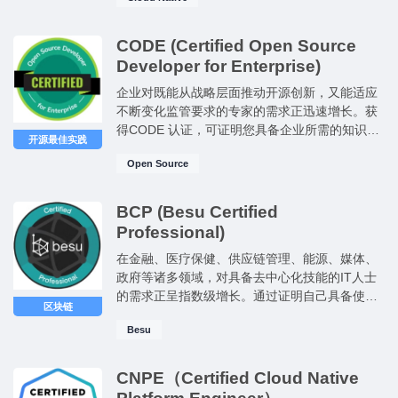
发加大投资，平台工程师的需求量极大。 ✔ 彰显
您整合与协调各种不同技术技能的能力。 ✔ 为您
开启担任平台架构师、工程经理或首席技术官等
CODE (Certified Open Source
领导职位的大门。
Developer for Enterprise)
企业对既能从战略层面推动开源创新，又能适应
不断变化监管要求的专家的需求正迅速增长。获
得CODE 认证，可证明您具备企业所需的知识和
开源最佳实践
技能。 ✔ 对于希望表明自己已接纳开源理念的传
Open Source
统系统领域专家来说，这项认证非常合适。 ✔ 这
是迈向专注于技术的企业领导岗位的坚实一步。
✔ 对于那些希望专注于网络安全岗位的人而言，
BCP (Besu Certified
获得该认证是一项明智的选择。
Professional)
在金融、医疗保健、供应链管理、能源、媒体、
政府等诸多领域，对具备去中心化技能的IT人士
的需求正呈指数级增长。通过证明自己具备使用
区块链
开源以太坊（Ethereum）客户端 Besu 开展工作
Besu
的能力，从而开启新的机遇之门。 BCP认证考试
包括： ✔注册完成后考试资格在12个月内有效 ✔
两次考试机会 ✔通过后颁发数字徽章
CNPE（Certified Cloud Native