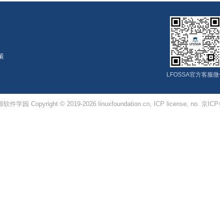
政策
LFOSSA官方客服
学园 Copyright © 2019-2026 linuxfoundation.cn, ICP license, no. 京IC