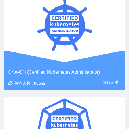
CKA-CN (Certified Kubernetes Administrator)
获取证书
关注人数 786652