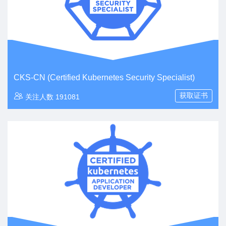
CKS-CN (Certified Kubernetes Security Specialist)
获取证书
关注人数 191081