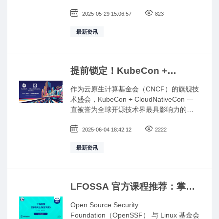
（CNCF）和 Linux 基金会联合主办，呈现
超 65 场技术演讲，包含 11 场专题会议，
2025-05-29 15:06:57
823
旨在为全球开源社区、开发者、技术专家
最新资讯
和终端用户提供一个交流和展示的平台，
提供涵盖 Kubernetes 、云原生架构、人工
智能及开源生态的深度技术内容。
提前锁定！KubeCon +
CloudNativeCon China 2025
作为云原生计算基金会（CNCF）的旗舰技
精彩议程与 LFOSSA 活动亮点
术盛会，KubeCon + CloudNativeCon 一
抢先看
直被誉为全球开源技术界最具影响力的国
际大会之一。下周（2025 年 6 月 10 日至
11 日），这场备受瞩目的技术盛会将在中
2025-06-04 18:42:12
2222
国·香港合和酒店盛大举办！
最新资讯
LFOSSA 官方课程推荐：掌握
CRA 核心要点，应对全球安全
Open Source Security
合规挑战
Foundation（OpenSSF） 与 Linux 基金会