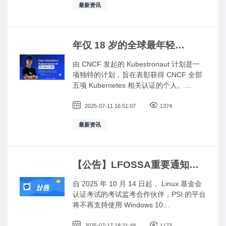
最新资讯
Jana von šák。 Jana von šák 来自斯洛伐
克，是有史以来首位女性 Golden
Kubestronaut。Jana 作为一名拥有软件开
发背景的专业 DevOps 安全工程师，具备
年仅 18 岁的全球最年轻
软件开发与安全的双重技术能力。她致力
Kubestronaut：Erjon Dibrani
于将稳健的安全实践深度嵌入云原生环
由 CNCF 发起的 Kubestronaut 计划是一
的云原生技术成长之路
境，确保应用系统在实现可扩展性的同时
项独特的计划，旨在表彰获得 CNCF 全部
保持高度安全。 在日常工作之余，Jana 也
五项 Kubernetes 相关认证的个人。
是一位积极倡导持续学习和社区参与的坚
Kubestronaut 们在云原生技术方面不仅拥
定倡导者。她对云原生生态系统充满好奇
有卓越的专业知识，更是云原生教育的大
2025-07-11 16:51:07
1374
与探索精神，并凭借不懈努力取得了
使。我们这次开源故事的主角是 Erjon
CNCF 的全部认证。
最新资讯
Dibrani。
【公告】LFOSSA重要通知！
LF 认证考试可支持操作系统即
自 2025 年 10 月 14 日起， Linux 基金会
将更新
认证考试的考试监考合作伙伴，PSI 的平台
将不再支持使用 Windows 10
或 macOS Ventura（13.x）操作系统，因
2025-07-17 18:21:48
1173