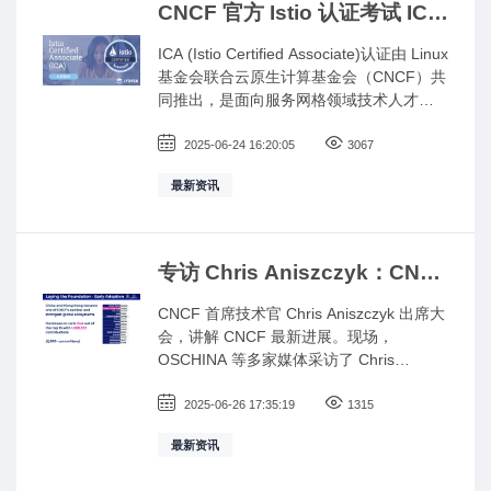
共同探讨云原生技术的发展趋势与产业前
CNCF 官方 Istio 认证考试 ICA
景。
计划于2025 年 8 月12日正式升
ICA (Istio Certified Associate)认证由 Linux
级
基金会联合云原生计算基金会（CNCF）共
同推出，是面向服务网格领域技术人才的
重要入门级认证。获得 ICA 认证，意味着
持证者已掌握 Istio 的核心原理、关键技能
2025-06-24 16:20:05
3067
及最佳实践，具备在基于 Kubernetes 的云
最新资讯
原生环境中部署、管理和优化 Istio 服务网
格的能力，是其在微服务架构与服务治理
领域专业能力的有力体现。
专访 Chris Aniszczyk：CNCF
的下一个十年
CNCF 首席技术官 Chris Aniszczyk 出席大
会，讲解 CNCF 最新进展。现场，
OSCHINA 等多家媒体采访了 Chris
Aniszczyk，共同探讨开源生态、云计算发
展，AI 与云融合等话题。
2025-06-26 17:35:19
1315
最新资讯