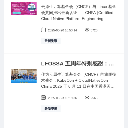
云原生平台工程师 CNPA 认
云原生计算基金会（CNCF）与 Linux 基金
证：开启平台工程师成长新通
会共同推出最新认证——CNPA (Certified
道
Cloud Native Platform Engineering
Associate)认证。
2025-06-20 16:53:14
3720
最新资讯
LFOSSA 五周年特别感谢：与
KubeCon China 2025 共筑中
作为云原生计算基金会（CNCF）的旗舰技
国开源人才新篇章
术盛会，KubeCon + CloudNativeCon
China 2025 于 6 月 11 日在中国香港圆满
落幕。本届大会由 CNCF 联合 Linux 基金
会主办，为期两天的大会呈现近百场技术
2025-06-23 16:19:36
2565
主题演讲、闪电分享及项目展示，汇聚了
最新资讯
全球开源开发者、技术专家、企业代表与
终端用户，围绕 Kubernetes、云原生架
构、人工智能及开源生态展开深入交流，