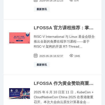
为 2025 年 5 月 30 日！仅剩最后 5 天，机
2025-05-26 18:12:23
574
会不容错过！过去的五年间， LFOSSA人
最新资讯
才激励计划在中国大陆及港澳台地区获得
了开源社区广泛的关注与积极支持，成为
了培养开源软件领域新一代人才的重要平
台。 Shubhra Kar Linux 基金会培训
LFOSSA 官方课程推荐：掌握
(LiFT) 奖学金计划旨在通过免费为受助人
RISC-V 架构与 RT-Thread 移
提供培训课程和认证考试来增加开源技术
RISC-V International 与 Linux 基金会联合
植技能，迈入嵌入式开发核心
的多样性。自 2010 年以来，Linux 基金会
推出全新的免费在线学习课程——基于
领域
已经为超过4,000名有理想、热爱学习的开
RISC-V 架构的开源 RT-Thread
发者、系统管理员、开源萌新等免费提供
RTOS（LFD123）。
培训机会，帮助无力承担学习考试费用的
2025-05-26 18:32:37
1945
人士提供价值数百万美元的专业技术培
训。
最新资讯
LFOSSA 作为黄金赞助商重磅
亮相，助力Kubecon +
2025 年 6 月 10 日至 11 日，KubeCon +
CloudNativeCon 2025成功举
CloudNativeCon China 2025 在香港隆重
办！
召开。本次大会由云原生计算基金会