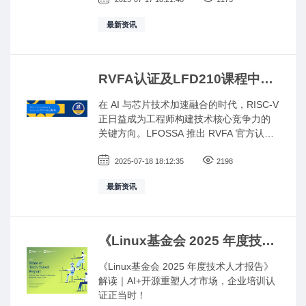
为上述操作系统将不再满足 PSI 的最低技
术要求
最新资讯
（https://helpdesk.psionline.com/hc/en-
gb/articles/4409608794260-PSI-secure-
browser-and-Chrome-Extension-System-
Requirements）。
RVFA认证及LFD210课程中国
峰会期间限时 6 折，优惠截止
在 AI 与芯片技术加速融合的时代，RISC-V
日期7⽉25⽇ ，请立刻行动！
正日益成为工程师构建技术核心竞争力的
关键方向。LFOSSA 推出 RVFA 官方认证
学习路径，助力开发者系统掌握 RISC-V 技
能，实现从入门到认证的高效跃升。
2025-07-18 18:12:35
2198
最新资讯
《Linux基金会 2025 年度技术
人才报告》解读｜AI+开源重塑
《Linux基金会 2025 年度技术人才报告》
人才市场，企业培训认证正当
解读｜AI+开源重塑人才市场，企业培训认
时！
证正当时！