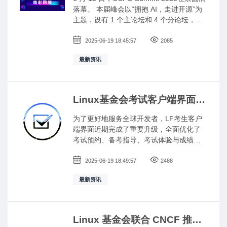
此五周年特别时刻，我们怀着满满的感激
落幕。 本届峰会以“拥抱 AI，走进开源”为
之情，回望五年来的里程碑与成就，也满
主题，设有 1 个主论坛和 4 个分论坛，议
怀信心迎接未来更多挑战与可能
题涵盖开源标准合规、企业治理实践、学
术教育协同、开源 AI 生态构建等多个领
2025-06-19 18:45:57
2085
域，旨在为开源生态的可持续发展提供全
最新资讯
局视角和务实路径，并助力从业者取得成
功。
Linux基金会考试客户端界面全
新升级，助力学员高效备考！
为了更好地服务全球开发者，LF考生客户
端界面近期完成了重要升级，全面优化了
考试预约、备考指导、考试体验与成绩查
询流程，让每一位考生都能更高效、更安
心地完成 LF认证之旅。
2025-06-19 18:49:57
2488
最新资讯
Linux 基金会联合 CNCF 推出