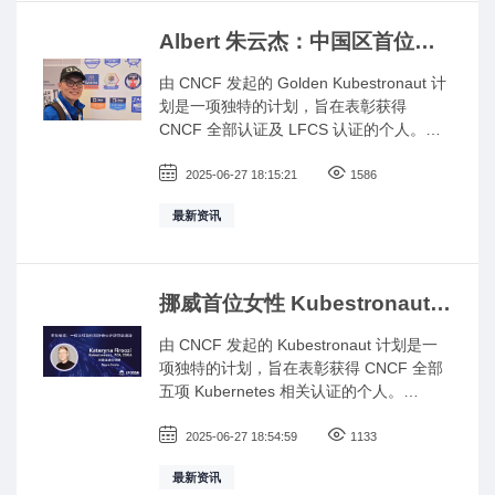
Albert 朱云杰：中国区首位
Golden Kubestronaut 专家的
由 CNCF 发起的 Golden Kubestronaut 计
云原生通关之路
划是一项独特的计划，旨在表彰获得
CNCF 全部认证及 LFCS 认证的个人。
Golden Kubestronaut 们在云原生技术方面
不仅拥有卓越的专业知识，更是云原生教
2025-06-27 18:15:21
1586
育的大使。我们这次开源故事的主角是
最新资讯
Albert。 Albert 朱云杰来自中国，是国内首
位 Golden Kubestronaut。Albert 职业生涯
主要的技术方向是 Devops 以及公有云的
架构。
挪威首位女性 Kubestronaut：
Kateryna Firoozi 的云原生技
由 CNCF 发起的 Kubestronaut 计划是一
术成长之旅
项独特的计划，旨在表彰获得 CNCF 全部
五项 Kubernetes 相关认证的个人。
Kubestronaut 们在云原生技术方面不仅拥
有卓越的专业知识，更是云原生教育的大
2025-06-27 18:54:59
1133
使。我们这次开源故事的主角是Kateryna
最新资讯
Firoozi。 Kateryna Firoozi 最初并未打算