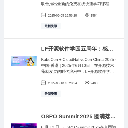
联合推出全新的免费在线快速学习课程
——了解欧盟《网络安全弹性法案》
（CRA）(LFEL1001)。本课程将帮助学员
2025-06-05 16:58:28
1584
应对《网络安全弹性法案》的合规要求，
最新资讯
降低风险，并达到监管标准。对于任何需
要适应这些新法律要求的学员来说，本课
程都非常合适。
LF开源软件学园五周年：感恩
相伴，携手前行
KubeCon + CloudNativeCon China 2025 ·
中国·香港 | 2025年6月10日，在开源技术
蓬勃发展的时代浪潮中，LF开源软件学园
（LFOSSA）已经成长并稳健地陪伴大家前
行五年。从2020年 LFOSSA 正式成立至
2025-06-10 18:28:54
2483
今，从最初的探索，到如今已成为中国开
最新资讯
源教育与人才生态的重要力量，五年来，
我们始终秉持着推动开源人才生态繁荣发
展的初心，致力于提供全球领先的开源教
育资源、认证服务与社区活动，陪伴无数
OSPO Summit 2025 圆满落
开发者走上开源之路，助力企业、组织在
幕！
数字化转型中更好地拥抱开源。 今天，值
6 月 12 日，OSPO Summit 2025在京圆满