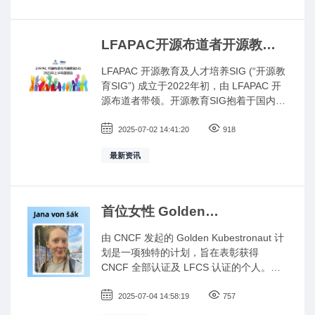
成为 Kubestronaut，但当该项目启动时，
她发现自己已获得其中几项必备认证，而
剩余认证也早就在她的待办清单上。通过
LFAPAC开源布道者开源教育
完成这些认证，她不仅成为挪威首位女性
SIG 2025年上半年度报告
Kubestronaut，还结识了一群志同道合的
LFAPAC 开源教育及人才培养SIG (“开源教
伙伴——大家互相挑战、彼此鼓励，更在
育SIG”) 成立于2022年初，由 LFAPAC 开
共同成长中乐此不疲。
源布道者带领。开源教育SIG抱着于国内提
高大众对开源、Linux 基金会和 Linux 基金
会项目认知的初衷，以及推动开源人才培
2025-07-02 14:41:20
918
养，帮助行业在国内培养更多LF认证和培
最新资讯
训的开源人才。在2022年，开源教育SIG
定下以下的目标： 参与及与不同的机构
（包括：企业、高校、LFOSSA、跨
LFAPAC 开源布道者 SIG等）组织在线和
首位女性 Golden
现场的活动。推广及促进开源人才发展。
Kubestronaut 专家: Jana von
由 CNCF 发起的 Golden Kubestronaut 计
šák 的云原生之旅
划是一项独特的计划，旨在表彰获得
CNCF 全部认证及 LFCS 认证的个人。
Golden Kubestronaut 们在云原生技术方面
不仅拥有卓越的专业知识，更是云原生教
2025-07-04 14:58:19
757
育的大使。我们这次开源故事的主角是