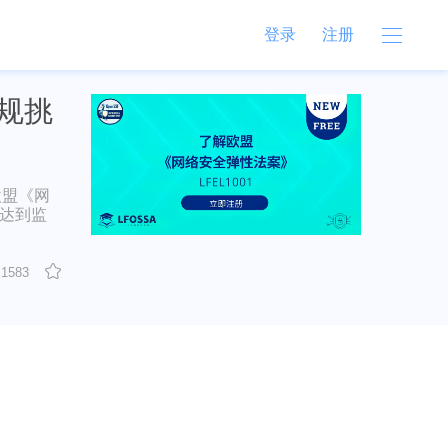
登录
注册
合规挑
解欧盟《网
并达到监
1583