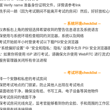
 Verify name 准备
身份证明文件，详情请参考link
洗手间一趟
（因为考试期间不能离开考试的房间）然后，好好放松心
-- 系统环境checklist --
仪表板右上角的按钮选择希望收到的警告信息语言及系统语言
保使用与系统环境检查
相同的浏览器，系统以及网络
考试开始前半小时登录考试以下载PSI安全浏览器
 “系统偏好设置” 中 “安全和隐私：隐私” 设置中允许 PSI 安全浏览器
：
如果你将使用 ISP 进行考试，请确保允许使用 WebRTC 进行流
服务管理器关闭所有非法进程
-- 考试环境checklist --
择一个
安静和私密的考试房间
保把考试地点的门锁紧，防止其他人出现在考试地点
桌面收拾干净，确保没有纸、书写工具、电子设备等其他物件
保考试房间的墙面干净
保考试房间光线充足，监考官能够看到你的全脸、手和周围的工作区
保使用有线连接网络