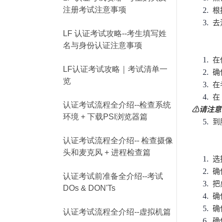
根据
注册考试注意事项
2.
去
3.
LF 认证考试攻略--考生填写姓
名与身份认证注意事项
在
1.
LF认证考试攻略｜考试清单一
确
2.
览
在
3.
在
4.
认证考试流程全介绍--检查系统
请注意
⚠️
环境 + 下载PSI浏览器篇
到
5.
认证考试流程全介绍-- 检查摄像
头和麦克风 + 进程检查篇
选
1.
确
2.
认证考试前准备全介绍--考试
把
3.
DOs & DON'Ts
确
4.
确
5.
认证考试流程全介绍--虚拟机篇
确
6.