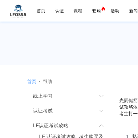
首页
认证
课程
套购
活动
新闻
首页
帮助
线上学习
光阴似箭
试攻略浓
认证考试
考生打一
LF认证考试攻略
熟
LF 认证考试攻略--考生购买及
1.