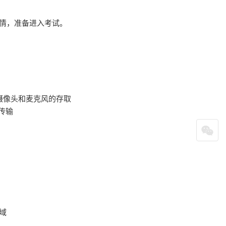
情，准备进入考试。
摄像头和麦克风
的存取
式传输
域