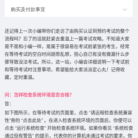
购买及付款事宜
还记得上一次小编带你们
走访了由购买认证到预约考试的整个
流程吗？忘了的话就赶紧去重温上一篇考试攻略。不知道大家
是不是和小编一样，是属于很容易在考试前紧张的考生，经常
在等待考试的空白时间胡思乱想，担心自己有没有做漏什么步
骤导致没法考试。所以，这一站，小编会详细说明一下考试前
和等待考试时注意事项，希望能给大家派派定心丸！记得收
藏，定时重温。
问：怎样
检查系统环境是否合格？
答：
如下图所示，在等待考试的页面里，点击 “请远程检查系统兼容
性”旁的 “点击此处” 。在进入检查系统环境的页面后，你便可以
点击 “运行系统检查” 开始
检查系统环境。如果你看见 “系统检查
通过但有警告” 的提示，代表你的计算机未通过考试的要求，你