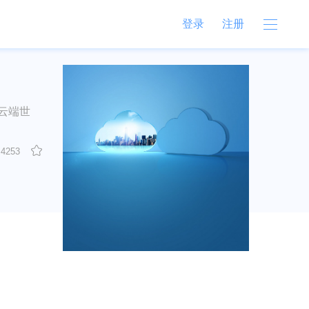
登录
注册
“云端世
4253