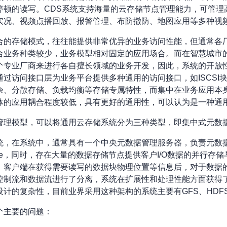
顿的读写。CDS系统支持海量的云存储节点管理能力，可管理高
实况、视频点播回放、报警管理、布防撤防、地图应用等多种视
合的存储模式，往往能提供非常优异的业务访问性能，但通常各
合业务种类较少，业务模型相对固定的应用场合。而在智慧城市
个专业厂商来进行各自擅长领域的业务开发，因此，系统的开放
访问接口层为业务平台提供多种通用的访问接口，如ISCSI块存
余、分散存储、负载均衡等存储专属特性，而集中在业务应用本
体的应用耦合程度较低，具有更好的通用性，可以认为是一种通
管理模型，可以将通用云存储系统分为三种类型，即集中式元数
统，在系统中，通常具有一个中央元数据管理服务器，负责元数据
de，同时，存在大量的数据存储节点提供客户I/O数据的并行存储
客户端在获得需要读写的数据块物理位置等信息后，对于数据的
控制流和数据流进行了分离，系统在扩展性和处理性能方面获得
的复杂性，目前业界采用这种架构的系统主要有GFS、HDFS、L
个主要的问题：