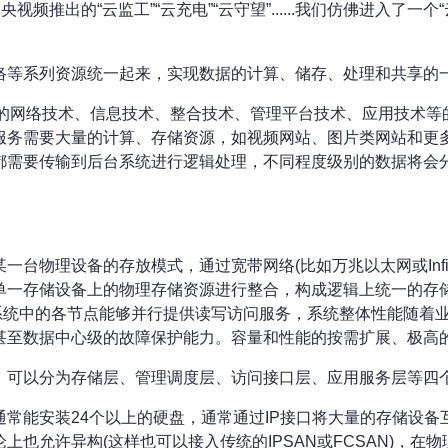
频推出的“云监工”“云充电”“云守望”......我们仿佛进入了
。
络等系列资源统一起来，实现数据的计算、储存、处理和共享的
商业模式应用的网络技术、信息技术、整合技术、管理平台技术、应用
服务需要大量的计算、存储资源，如视频网站、图片类网站和更
都需要传输到后台系统进行逻辑处理，不同程度级别的数据将会
台物理设备的存放模式，通过宽带网络(比如万兆以太网或Infin
单一存储设备上的物理存储资源进行整合，构成逻辑上统一的存
储系统中的各节点能够并行提供读写访问服务，系统整体性能随着
甚至数据中心级的故障保护能力。容量和性能的按需扩展、极高
，可以分为存储层、管理调度层、访问接口层、应用服务层等四
常能安装24个以上的硬盘，通常通过IP接口将大量的存储设
也允许异构(这样也可以接入传统的IPSAN或FCSAN)，