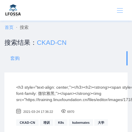
首页
搜索
搜索结果：
CKAD-CN
套购
<h3 style="text-align: center;"></h3><h2><strong><span style=
font-family: 微软雅黑;"></span></strong><img
src="https://training.linuxfoundation.cn/files/editor/images/
title="1718161878997098.jpg" alt="CKA:CKAD详情页.jpg"/></h2
space: normal; text-align: center;"><span style="font-size: 20
2021-03-24 17:36:22
6970
style="font-family: 微软雅黑;">&nbsp;</span><span style="fo
CKAD-CN
培训
K8s
kubernates
大学
黑;">&nbsp;报名成功后添加客服人员微信号进行上课</span></sp
style="white-space: normal; text-align: center;"><img