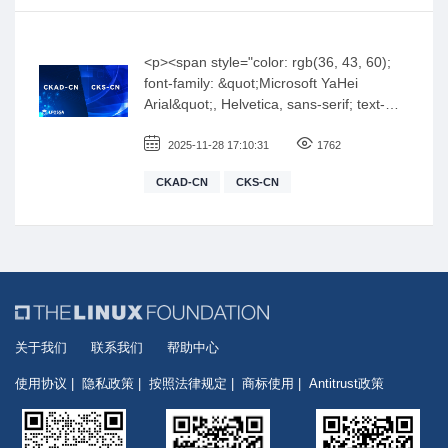
src="https://training.linuxfoundation.cn/files/editor/images/
title="1614598785419593.jpg" alt="1614598785419593.jpg" w
height="200"/></p><p><br/></p>
<p><span style="color: rgb(36, 43, 60);
font-family: &quot;Microsoft YaHei
Arial&quot;, Helvetica, sans-serif; text-
wrap-mode: wrap; background-color:
rgb(255, 255, 255);">获得CKS证书证明考
2025-11-28 17:10:31
1762
生具备在构建、部署和运行期间确保基于
CKAD-CN
CKS-CN
容器的应用程序和Kubernetes平台安全的
技能、知识和能力。</span><span
style="color: rgb(36, 43, 60); font-family:
arial, helvetica, sans-serif; text-wrap-
mode: wrap; background-color: rgb(255,
255, 255);">CKAD（Certified Kubernetes
Application Developer）认证考试证明了考
生为Kubernetes设计、构建和部署云原生
关于我们
联系我们
帮助中心
应用程序的能力。</span></p>
使用协议
隐私政策
按照法律规定
商标使用
Antitrust政策