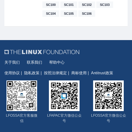
Neue&quot;, Tahoma, &quot;PingFang
SC100
SC101
SC102
SC103
SC&quot;, &quot;Microsoft Yahei&quot;,
Arial, &quot;Hiragino Sans GB&quot;,
SC104
SC105
SC106
sans-serif, &quot;Apple Color
Emoji&quot;, &quot;Segoe UI
Emoji&quot;, &quot;Segoe UI
Symbol&quot;, &quot;Noto Color
Emoji&quot;; font-size: 13px;">SkillCred证
书能针对特定技能的技能证书，展示考生
在特定的技术领域。</span></p><p>
<span style="font-family:
关于我们
联系我们
帮助中心
MonospacedNumber,
使用协议
隐私政策
按照法律规定
商标使用
Antitrust政策
LarkHackSafariFont, LarkEmojiFont,
LarkChineseQuote, -apple-system,
BlinkMacSystemFont, &quot;Helvetica
Neue&quot;, Tahoma, &quot;PingFang
SC&quot;, &quot;Microsoft Yahei&quot;,
Arial, &quot;Hiragino Sans GB&quot;,
sans-serif, &quot;Apple Color
LFOSSA官方客服微
LFAPAC官方微信公众
LFOSSA官方微信公众
Emoji&quot;, &quot;Segoe UI
信
号
号
Emoji&quot;, &quot;Segoe UI
Symbol&quot;, &quot;Noto Color