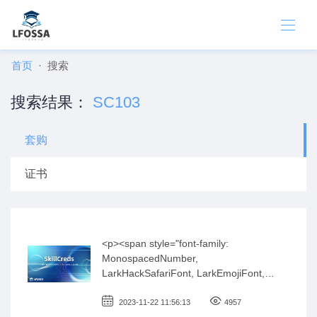
首页
搜索
搜索结果：
SC103
套购
证书
<p><span style="font-family:
MonospacedNumber,
LarkHackSafariFont, LarkEmojiFont,
LarkChineseQuote, -apple-system,
BlinkMacSystemFont, &quot;Helvetica
2023-11-22 11:56:13
4957