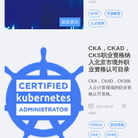
坛》与嘉宾畅谈开源新
1424
动向。
IOSF
开源教育
最新资讯
人才培养
CKA，CKAD，
CKS职业资格纳
入北京市境外职
业资格认可目录
CKA，CKAD，CKS纳
入云计算领域的职业资
格认可资格。
2022-08-02
4069
FESCO
职业资格
CKA
CKAD