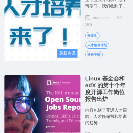
请期间，我们收到了很
多开发者的积极申请，
面对开发者的热情关
2022-06-27
注，经讨论，决定延长
1639
截止申请日期至6月30
云原生
日，为云原生人才培养
提供更多的资源，欢迎
人才培养计划
各位开发者前来申请。
最新资讯
延长申请
Linux 基金会和
edX 的第十个年
度开源工作岗位
报告出炉
内容包括了开源人才招
聘、人才挽保留和培训
的趋势