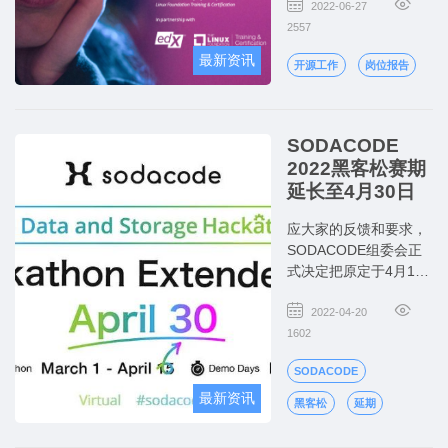
2022-06-27
2557
最新资讯
开源工作
岗位报告
SODACODE
2022黑客松赛期
延长至4月30日
应大家的反馈和要求，
SODACODE组委会正
式决定把原定于4月15
日截止的黑客松大赛再
次延长至4月30日。
2022-04-20
1602
SODACODE
最新资讯
黑客松
延期