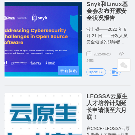
Snyk和Linux基
金会发布开源安
全状况报告
波士顿——2022 年 6
月 21 日——开发人员
安全领域的领导者
Snyk 和通过开源推动
创新的全球性非营利组
2022-06-28
织 Linux 基金会今天宣
2453
布了他们第一份联合研
最新资讯
OpenSSF
报告
究报告——开源安全状
况（The State of Open
Source Security）[1]
——的结果。
LFOSSA云原生
人才培养计划延
长申请期至六月
底！
在CNCFxLFOSSA云原
生专业人才培养计划申