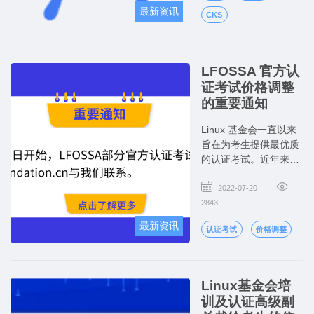
最新资讯
CKS
LFOSSA 官方认
证考试价格调整
的重要通知
Linux 基金会一直以来
旨在为考生提供最优质
的认证考试。近年来，
由于考試管理和技術支
持成本上涨，我们将从
2022-07-20
2022年8月1日起进行适
2843
度的价格上调。
最新资讯
认证考试
价格调整
Linux基金会培
训及认证高级副