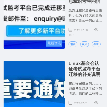
总裁给考生的信
虽然现在的道路有点曲
折，但为了给大家更高
质素和更公平的认证考
试体验，大家的努力是
非常值得的。
2022-07-08
1810
最新资讯
培训
认证
考生
Linux基金会认
证考试监考平台
迁移的补充说明
在迁移完成后的几天，
部份考生遇到了如下的
情況。我们的工程师和
支持团队已经解决了迄
今为止所有报告的问
2022-07-01