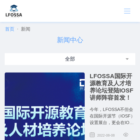
首页
新闻
新闻中心
全部
LFOSSA国际开
源教育及人才培
养论坛登陆IOSF
讲师阵容首发！
今年，LFOSSA不但会
在国际开源节（IOSF）
设置展台，更会在IOSF
的首天上午举办《国际
开源教育及人材培养论
2022-08-08