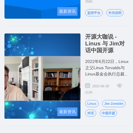
题。我们将继续改进考
2560
试的用户界面，并解决
最新资讯
监控平台
补充说明
所有考生遇到的问题。
开源大咖说 -
Linus 与 Jim对
话中国开源
2022年6月22日，Linux
之父Linus Torvalds与
Linux基金会执行总裁
Jim Zemlin在一个中国
区线上活动 -
2022-06-28
OpenCloudOS社区开
2135
放日，展开了一场精彩
Linus
Jim Zemblin
的开源对话，分享了
Linux内核的发展、开源
最新资讯
对话
中国开源
安全、以及就中国开源
的情况给出了精辟的分
析和建议。