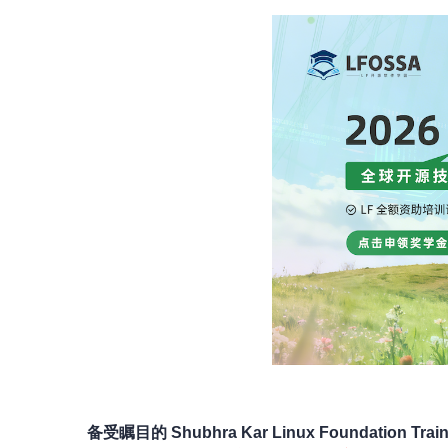
备受瞩目的 Shubhra Kar
Linux Foundation
Tra