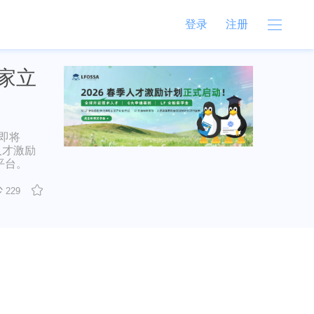
登录
注册
大家立
，即将
人才激励
平台。
229