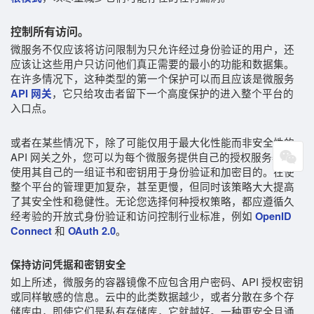
控制所有访问。
微服务不仅应该将访问限制为只允许经过身份验证的用户，还
应该让这些用户只访问他们真正需要的最小的功能和数据集。
在许多情况下，这种类型的第一个保护可以而且应该是微服务
，它只给攻击者留下一个高度保护的进入整个平台的
API 网关
入口点。
或者在某些情况下，除了可能仅用于最大化性能而非安全性的
API 网关之外，您可以为每个微服务提供自己的授权服务器，并
使用其自己的一组证书和密钥用于身份验证和加密目的。在使
整个平台的管理更加复杂
，
甚至
更慢
，但
同时该策略大大提高
了其安全性和稳健性。无论您选择何种授权策略，都应遵循久
经考验的开放式身份验证和访问控制行业标准，例如
OpenID
和
。
Connect
OAuth 2.0
保持访问凭据和密钥安全
如上所述，微服务的容器镜像不应包含用户密码、API 授权密钥
或同样敏感的信息。云中的此类数据越少，或者分散在多个存
储库中，即使它们是私有存储库，它就越好。一种更安全且通