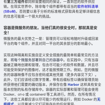
有
都同样需要相同的保证，一直到您的软件供应
第三方组件
链。在现实世界中，除非每个组件都带有适当的
软件材料清单
，否则要以易于分析的标准格式获取具有足够详细信息
(SBoM)
的信息可能是一个很大的挑战。
容器是微服务的朋友。当他们真的很安全时，那就真是安
全！
微服务的最大优势之一是：管理员可以轻松地随时升级或回滚
平台的每个组件，并且对同一平台的其余部分的影响最小。
实现这种隔离和实施自定义安全措施的最简单和最常见的方法
是，
将每个微服务部署到自己的容器中
。在实践中，只有当容
器被正确地创建和管理，包含尽可能少的软件和数据，并且尽
可能受到保护的图像时，这才能按预期工作。例如，您的微服
务的容器映像不应包含密码或其他凭据（更多内容见下文）。
此外，它们应该经过数字签署，带有后缀标签以确保管理员始
终获得他们需要的确切版本，并保存在像
这样具有安全
Harbor
版本控制的私有存储库中。容器的实际部署和管理可能会使用
Docker、cri-o 或 containerd 等工具进行。然而，在所有情况
下，这些工具都应该以尽可能少的权限运行，例如 Docker 的
无
，以尽量减少它们可能存在的任何漏洞。
根模式