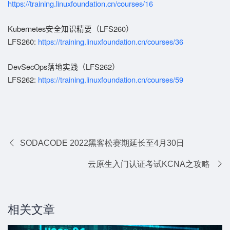
https://training.linuxfoundation.cn/courses/16
Kubernetes安全知识精要（LFS260）
LFS260:
https://training.linuxfoundation.cn/courses/36
DevSecOps落地实践（LFS262）
LFS262:
https://training.linuxfoundation.cn/courses/59
SODACODE 2022黑客松赛期延长至4月30日
云原生入门认证考试KCNA之攻略
相关文章