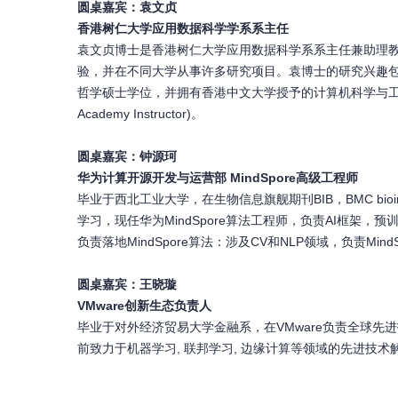
圆桌嘉宾：袁文贞
香港树仁大学应用数据科学学系系主任
袁文贞博士是香港树仁大学应用数据科学系系主任兼助理教授
验，并在不同大学从事许多研究项目。袁博士的研究兴趣
哲学硕士学位，并拥有香港中文大学授予的计算机科学与工程哲
Academy Instructor)。
圆桌嘉宾：钟源珂
华为计算开源开发与运营部 MindSpore高级工程师
毕业于西北工业大学，在生物信息旗舰期刊BIB，BMC bioinformat
学习，现任华为MindSpore算法工程师，负责AI框架，
负责落地MindSpore算法：涉及CV和NLP领域，负责M
圆桌嘉宾：王晓璇
VMware创新生态负责人
毕业于对外经济贸易大学金融系，在VMware负责全球先进
前致力于机器学习, 联邦学习, 边缘计算等领域的先进技