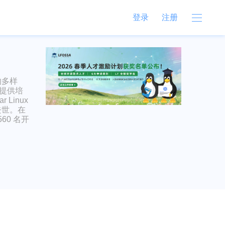
登录
注册
的多样
费提供培
Linux
外去世。在
560 名开