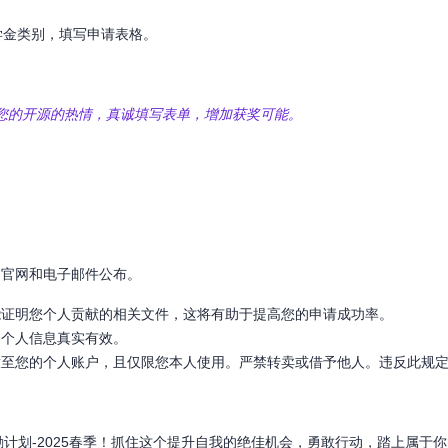
学金类别，填写申请表格。
您的开源的热情，真诚填写表单，增加获奖可能。
过官网和电子邮件公布。
能证明您个人贡献的相关文件，这将有助于提高您的申请成功率。
的个人信息真实有效。
放至您的个人账户，且仅限您本人使用。严禁转卖或借予他人。违反此规
激励计划-2025春季！抓住这个提升自我的绝佳机会，勇敢行动，踏上属于