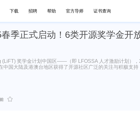
下载
招聘
帮助
官方导师
证书查询
2025春季正式启动！6类开源奖学金开
Training (LiFT) 奖学金计划中国区——（即 LFOSSA 人才激励计划），
计划在中国大陆及港澳台地区获得了开源社区广泛的关注与积极支持
前