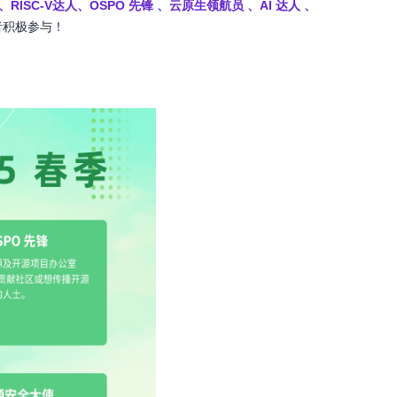
、RISC-V达人、
OSPO
先锋 、云原生领航员
、
AI
达人
、
者积极参与！