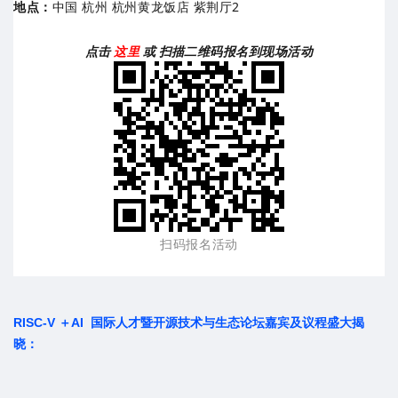
地点：
中国 杭州 杭州黄龙饭店 紫荆厅2
点击
这里
或
扫描二维码报名到现场活动
扫码报名活动
RISC-V ＋AI 国际人才暨开源技术与生态论坛嘉宾及议程盛大揭
晓：